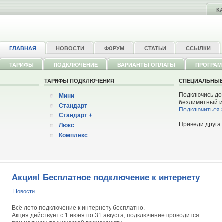
К
ГЛАВНАЯ
НОВОСТИ
ФОРУМ
СТАТЬИ
ССЫЛКИ
ТАРИФЫ
ПОДКЛЮЧЕНИЕ
ВАРИАНТЫ ОПЛАТЫ
ПРОГРА
ТАРИФЫ ПОДКЛЮЧЕНИЯ
СПЕЦИАЛЬНЫЕ
Подключись до
Мини
безлимитный ин
Стандарт
Подключиться 
Стандарт +
Приведи друга 
Люкс
Комплекс
Акция! Бесплатное подключение к интернету
Новости
Всё лето подключение к интернету бесплатно.
Акция действует с 1 июня по 31 августа, подключение проводится