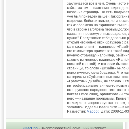
заключается вот в чем. Очень часто 
сайта, затем — названия подраздело
название страницы. То есть получаетс
уже был приведен выше): Так органи
встречал. Действительно, логически 
как изображено на скриншоте выше. 
что в строке заголовка первым долж
названия промежуточных разделов, и
нужно? Представьте себе довольно р
открыл несколько окон браузера с ра
(для сравнения) — например, «Рамбл
его компьютера примет вот такой ви
нужную страницу (например, рейтинг
каждую из кнопок с надписью «Rambl
нажатой кнопкой). А вот если бы за
страницы, то слово «Дизайн» было бы
поиск нужного окна браузера. Что н
материалы «Субъективных заметок»: 
«Грамотный дизайн», не сложно. Есл
интерфейса является чем-то новым и
окон русского народного текстового п
пакета Office 2000), организованы то
него — название программы. Кроме т
взгляд легче акцентируется на нем, 
заголовок. Идеалы юзабилити — в жи
Разместил:
Maggot
Дата: 2008-11-03
ДиасПро
- Высокоскоростной домашний интернет