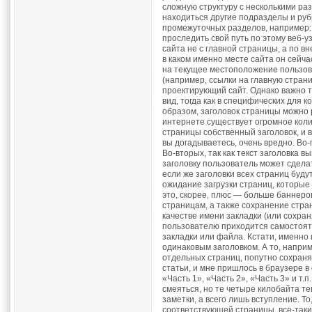
сложную структуру с несколькими раз
находиться другие подразделы и руб
промежуточных разделов, например: 
проследить свой путь по этому веб-у
сайта не с главной страницы, а по в
в каком именно месте сайта он сейча
на текущее местоположение пользов
(например, ссылки на главную стран
проектирующий сайт. Однако важно т
вид, тогда как в специфических для 
образом, заголовок страницы можно 
интернете существует огромное коли
страницы собственный заголовок, и в
вы догадываетесь, очень вредно. Во-
Во-вторых, так как текст заголовка 
заголовку пользователь может сдела
если же заголовки всех страниц буду
ожидание загрузки страниц, которые
это, скорее, плюс — больше баннеров
страницам, а также сохранение стра
качестве имени закладки (или сохра
пользователю приходится самостояте
закладки или файла. Кстати, именно 
одинаковым заголовком. А то, наприм
отдельных страниц, попутно сохраняя
статьи, и мне пришлось в браузере 
«Часть 1», «Часть 2», «Часть 3» и т
смеяться, но те четыре килобайта т
заметки, а всего лишь вступление. Т
соответствующей страницы, все-таки 