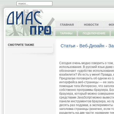
ГЛАВНАЯ
НОВОСТИ
ФО
ТАРИФЫ
ПОДКЛЮЧЕНИЕ
СМОТРИТЕ ТАКЖЕ
Статьи
-
Веб-Дизайн
-
За
Сегодня очень модно говорить о том,
использования. В русский язык даже в
обозначает «удобство использования»
юзабилити? Их есть у меня! Правда, 
Предлагаю поговорить об одном из с
интерфейса веб-страницы — ее загол
помощью тега Интересно, что заголо
собственно программы-браузера. Бол
браузера, который можно совершенн
средствами JavaScript можно вывести
панели инструментов браузера, но 
десять раз подумав, а эксперименты 
заголовка страницы (конечно, если т
разделить на две части: название т