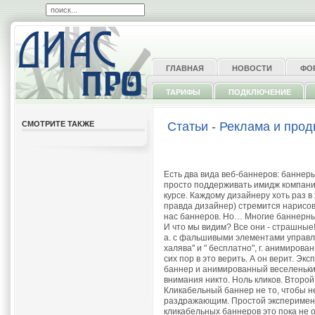
ГЛАВНАЯ
НОВОСТИ
ФО
ТАРИФЫ
ПОДКЛЮЧЕНИЕ
СМОТРИТЕ ТАКЖЕ
Статьи
-
Реклама и про
Есть два вида веб-баннеров: баннеры
просто поддерживать имидж компании
курсе. Каждому дизайнеру хоть раз в
правда дизайнер) стремится нарисов
нас баннеров. Но… Многие баннерны
И что мы видим? Все они - страшные
а. с фальшивыми элементами управлен
халява" и " бесплатно", г. анимирова
сих пор в это верить. А он верит. 
баннер и анимированный веселенький
внимания никто. Ноль кликов. Второй
Кликабельный баннер не то, чтобы н
раздражающим. Простой эксперимент о
кликабельных баннеров это пока не 