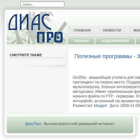
ГЛАВНАЯ
НОВОСТИ
ФО
ТАРИФЫ
ПОДКЛЮЧЕНИЕ
СМОТРИТЕ ТАКЖЕ
Полезные программы
-
З
Go!Zilla - мощнейщая утилита для ск
претендент на первое место. Поддер
мультизагрузку. Хорошо интегрирует
автодозвон. Имеет оригинальную функ
нужного файла по FTP - серверам. Э
интерфейс ,встроеный zip архиватор
Разместил:
Maggot
Дата: 2008-11-09
ДиасПро
- Высокоскоростной домашний интернет