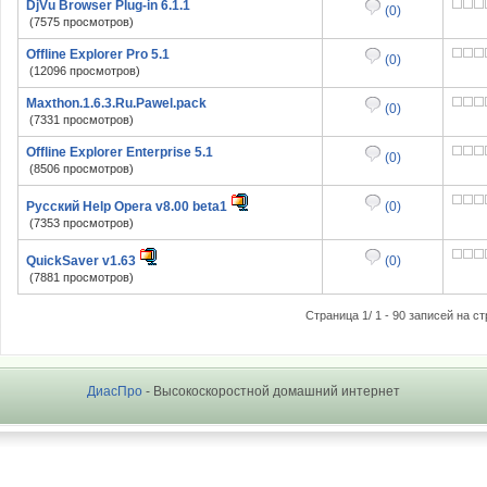
DjVu Browser Plug-in 6.1.1
(0)
(7575 просмотров)
Offline Explorer Pro 5.1
(0)
(12096 просмотров)
Maxthon.1.6.3.Ru.Pawel.pack
(0)
(7331 просмотров)
Offline Explorer Enterprise 5.1
(0)
(8506 просмотров)
Русский Help Opera v8.00 beta1
(0)
(7353 просмотров)
QuickSaver v1.63
(0)
(7881 просмотров)
Страница 1/ 1 - 90 записей на ст
ДиасПро
- Высокоскоростной домашний интернет